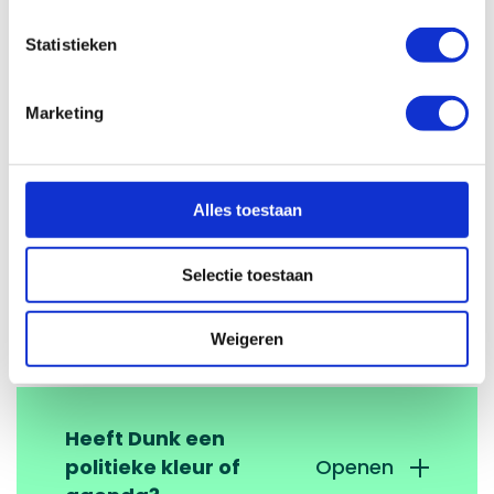
Statistieken
Blijven de lessen van
Openen
Marketing
Dunk beschikbaar?
Alles toestaan
Is burgerschap
hetzelfde als sociaal-
Openen
Selectie toestaan
emotioneel leren?
Weigeren
Heeft Dunk een
politieke kleur of
Openen