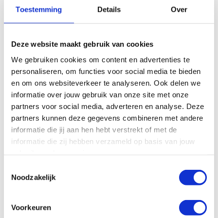
Toestemming
Details
Over
Deze website maakt gebruik van cookies
Aan welke doelen werk
Openen
je met Dunk?
We gebruiken cookies om content en advertenties te
personaliseren, om functies voor social media te bieden
en om ons websiteverkeer te analyseren. Ook delen we
informatie over jouw gebruik van onze site met onze
partners voor social media, adverteren en analyse. Deze
Is Dunk te koppelen
partners kunnen deze gegevens combineren met andere
Openen
met zaakvakken?
informatie die jij aan hen hebt verstrekt of met de
informatie die zij hebben verzameld op basis van jouw
gebruik van hun services.
Toestemmingsselectie
Noodzakelijk
Is Dunk geschikt voor
Openen
speciaal onderwijs?
Voorkeuren