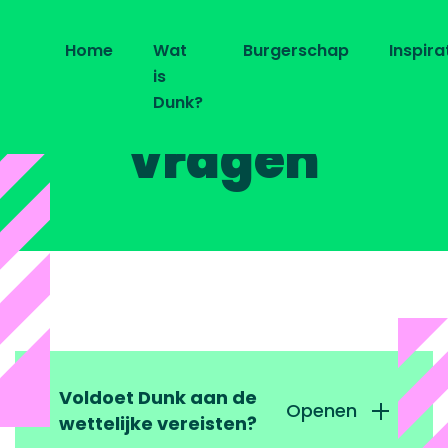
FAQ
Home
Wat
Burgerschap
Inspira
is
Veelgestelde
Dunk?
vragen
Wat is Dunk?
Burgerschap
Inspiratie
Webinars
Dunk je mee?!
Kijk buiten de s
Introductiefilmpjes
Gids voor burgerschap
Duurzaamheid in
Uit de scholen
Nieuwe kerndoel
Alle artikelen
Voldoet Dunk aan de
Openen
wettelijke vereisten?