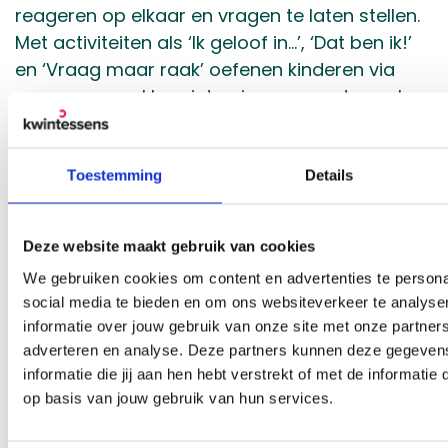
reageren op elkaar en vragen te laten stellen.
Met activiteiten als ‘Ik geloof in…’, ‘Dat ben ik!’
en ‘Vraag maar raak’ oefenen kinderen via
groepsgesprekken, interviews en onderzoek
met het uitwisselen van hun ervaringen en
kennis zonder oordeel.
Toestemming
Details
Tot slot biedt het nieuwe thema materiaal
waarin kinderen kennismaken met
verschillende religies en
Deze website maakt gebruik van cookies
levensbeschouwingen. Niet als feitenlijstje
We gebruiken cookies om content en advertenties te persona
maar via verhalen, ervaringen en vragen. Denk
social media te bieden en om ons websiteverkeer te analyse
informatie over jouw gebruik van onze site met onze partners
aan activiteiten waarin kinderen bespreken
adverteren en analyse. Deze partners kunnen deze gegeve
wat rituelen betekenen of hoe feestdagen
informatie die jij aan hen hebt verstrekt of met de informatie
verschillend kunnen zijn, zoals ‘Wij vieren
op basis van jouw gebruik van hun services.
feest!, ‘Wat hoor ik nou?’ en ‘Geloof in de
buurt’.