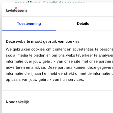
associëren.
Schrijf de woorden,
voorbeelden en situaties die ze noemen
op het bord. Zo activeer je voorkennis.
Toestemming
Details
Gebruik de filmpjes als
gespreksstarter.
De humor en
herkenning maken het makkelijker om ook
Deze website maakt gebruik van cookies
lastige onderwerpen te bespreken.
We gebruiken cookies om content en advertenties te persona
social media te bieden en om ons websiteverkeer te analyse
Geef ruimte voor verschillende
informatie over jouw gebruik van onze site met onze partners
invalshoeken.
Wat voor het ene kind
adverteren en analyse. Deze partners kunnen deze gegeve
normaal voelt, kan voor een ander heel
informatie die jij aan hen hebt verstrekt of met de informatie
vreemd of bijzonder zijn. Dat verschil is
op basis van jouw gebruik van hun services.
juist waardevol.
Toestemmingsselectie
Waarom deze startactiviteit werkt
Noodzakelijk
Het thema Wetten en regels kan groot